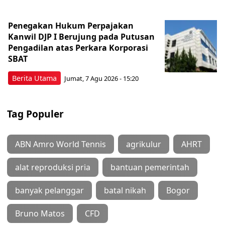
Penegakan Hukum Perpajakan
Kanwil DJP I Berujung pada Putusan
Pengadilan atas Perkara Korporasi
SBAT
Berita Utama
Jumat, 7 Agu 2026 - 15:20
Tag Populer
ABN Amro World Tennis
agrikulur
AHRT
alat reproduksi pria
bantuan pemerintah
banyak pelanggar
batal nikah
Bogor
Bruno Matos
CFD