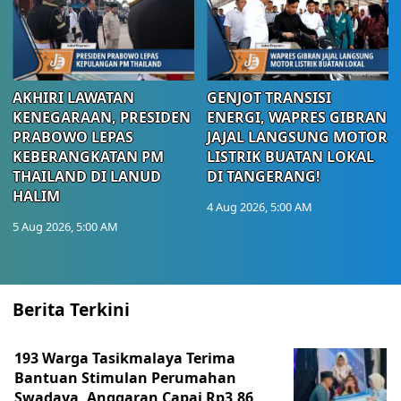
AKHIRI LAWATAN
GENJOT TRANSISI
KENEGARAAN, PRESIDEN
ENERGI, WAPRES GIBRAN
PRABOWO LEPAS
JAJAL LANGSUNG MOTOR
KEBERANGKATAN PM
LISTRIK BUATAN LOKAL
THAILAND DI LANUD
DI TANGERANG!
HALIM
4 Aug 2026, 5:00 AM
5 Aug 2026, 5:00 AM
Berita Terkini
193 Warga Tasikmalaya Terima
Bantuan Stimulan Perumahan
Swadaya, Anggaran Capai Rp3,86