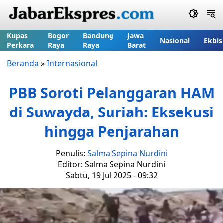
Kupas
Bogor
Bandung
Jawa
Nasional
Ekbis
Perkara
Raya
Raya
Barat
Beranda
»
Internasional
PBB Soroti Pelanggaran HAM
di Suwayda, Suriah: Eksekusi
hingga Penjarahan
Penulis:
Salma Sepina Nurdini
Editor: Salma Sepina Nurdini
Sabtu, 19 Jul 2025 - 09:32