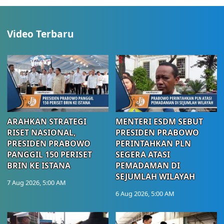
Video Terbaru
ARAHKAN STRATEGI
MENTERI ESDM SEBUT
RISET NASIONAL,
PRESIDEN PRABOWO
PRESIDEN PRABOWO
PERINTAHKAN PLN
PANGGIL 150 PERISET
SEGERA ATASI
BRIN KE ISTANA
PEMADAMAN DI
SEJUMLAH WILAYAH
7 Aug 2026, 5:00 AM
6 Aug 2026, 5:00 AM