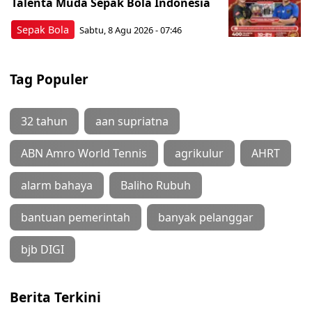
Talenta Muda Sepak Bola Indonesia
Sepak Bola
Sabtu, 8 Agu 2026 - 07:46
Tag Populer
32 tahun
aan supriatna
ABN Amro World Tennis
agrikulur
AHRT
alarm bahaya
Baliho Rubuh
bantuan pemerintah
banyak pelanggar
bjb DIGI
Berita Terkini