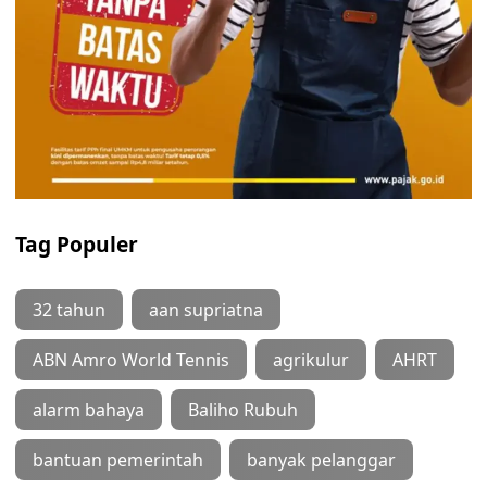
Tag Populer
32 tahun
aan supriatna
ABN Amro World Tennis
agrikulur
AHRT
alarm bahaya
Baliho Rubuh
bantuan pemerintah
banyak pelanggar