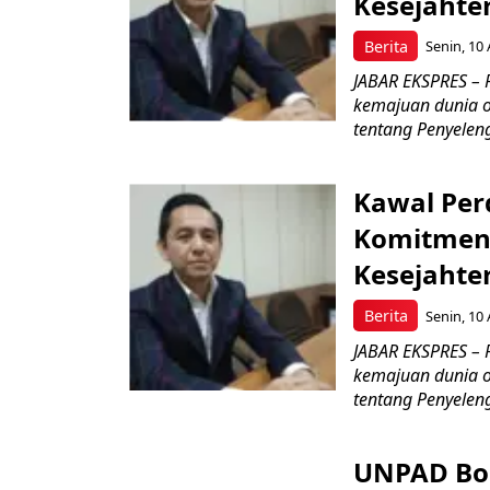
Kesejahte
Berita
Senin, 10 
JABAR EKSPRES – 
kemajuan dunia o
tentang Penyelen
Kawal Per
Komitmen 
Kesejahte
Berita
Senin, 10 
JABAR EKSPRES – 
kemajuan dunia o
tentang Penyelen
UNPAD Bor