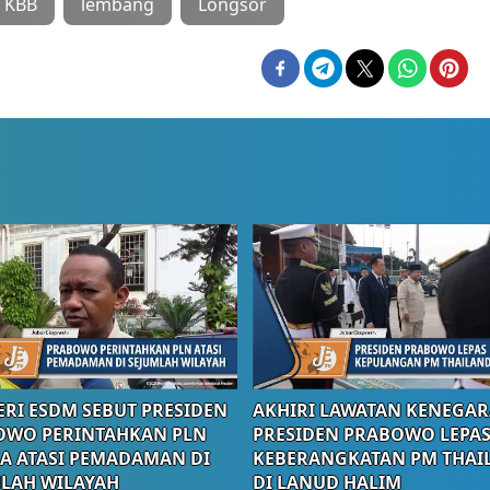
KBB
lembang
Longsor
RI ESDM SEBUT PRESIDEN
AKHIRI LAWATAN KENEGAR
OWO PERINTAHKAN PLN
PRESIDEN PRABOWO LEPA
A ATASI PEMADAMAN DI
KEBERANGKATAN PM THAI
LAH WILAYAH
DI LANUD HALIM