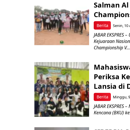
Salman Al 
Champions
Berita
Senin, 10 
JABAR EKSPRES – 
Kejuaraan Nasiona
Championship V...
Mahasiswa
Periksa K
Lansia di
Berita
Minggu, 9
JABAR EKSPRES – M
Kencana (BKU) ke