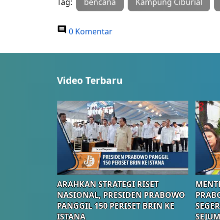
Tag:
bencana
Kampung Ciburial
0 Komentar
Video Terbaru
ARAHKAN STRATEGI RISET
MENTE
NASIONAL, PRESIDEN PRABOWO
PRAB
PANGGIL 150 PERISET BRIN KE
SEGER
ISTANA
SEJUM