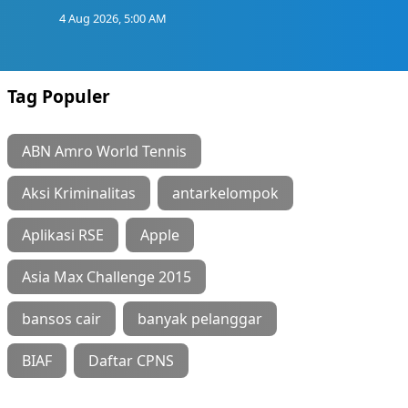
4 Aug 2026, 5:00 AM
Tag Populer
ABN Amro World Tennis
Aksi Kriminalitas
antarkelompok
Aplikasi RSE
Apple
Asia Max Challenge 2015
bansos cair
banyak pelanggar
BIAF
Daftar CPNS