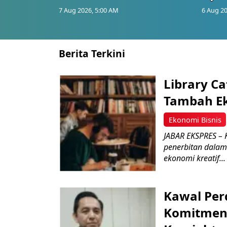
7 Aug 2026, 5:00 AM
6 Aug 20
Berita Terkini
Library C
Tambah Ek
Ekonomi Bisnis
JABAR EKSPRES – K
penerbitan dalam
ekonomi kreatif...
Kawal Per
Komitmen 