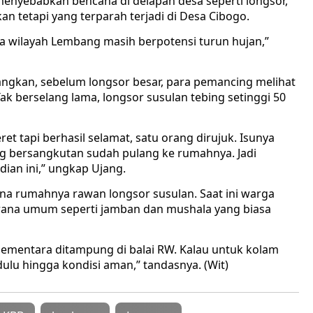
enyebabkan bencana di delapan desa seperti longsor,
Akan tetapi yang terparah terjadi di Desa Cibogo.
a wilayah Lembang masih berpotensi turun hujan,”
gkan, sebelum longsor besar, para pemancing melihat
ak berselang lama, longsor susulan tebing setinggi 50
ret tapi berhasil selamat, satu orang dirujuk. Isunya
ng bersangkutan sudah pulang ke rumahnya. Jadi
dian ini,” ungkap Ujang.
na rumahnya rawan longsor susulan. Saat ini warga
ana umum seperti jamban dan mushala yang biasa
sementara ditampung di balai RW. Kalau untuk kolam
lu hingga kondisi aman,” tandasnya. (Wit)