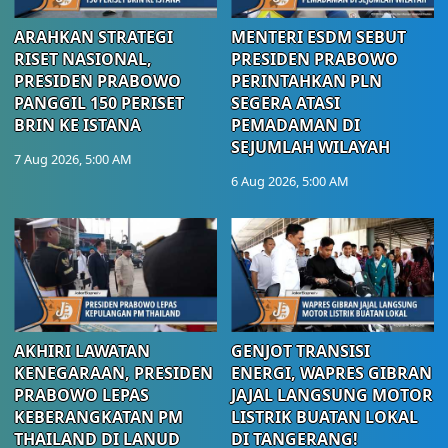
ARAHKAN STRATEGI
MENTERI ESDM SEBUT
RISET NASIONAL,
PRESIDEN PRABOWO
PRESIDEN PRABOWO
PERINTAHKAN PLN
PANGGIL 150 PERISET
SEGERA ATASI
BRIN KE ISTANA
PEMADAMAN DI
SEJUMLAH WILAYAH
7 Aug 2026, 5:00 AM
6 Aug 2026, 5:00 AM
AKHIRI LAWATAN
GENJOT TRANSISI
KENEGARAAN, PRESIDEN
ENERGI, WAPRES GIBRAN
PRABOWO LEPAS
JAJAL LANGSUNG MOTOR
KEBERANGKATAN PM
LISTRIK BUATAN LOKAL
THAILAND DI LANUD
DI TANGERANG!