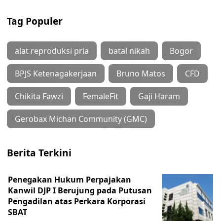
Tag Populer
alat reproduksi pria
batal nikah
Bogor
BPJS Ketenagakerjaan
Bruno Matos
CFD
Chikita Fawzi
FemaleFit
Gaji Haram
Gerobax Michan Community (GMC)
Berita Terkini
Penegakan Hukum Perpajakan
Kanwil DJP I Berujung pada Putusan
Pengadilan atas Perkara Korporasi
SBAT