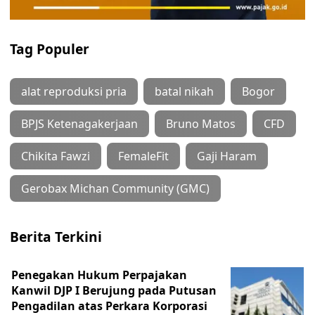
Tag Populer
alat reproduksi pria
batal nikah
Bogor
BPJS Ketenagakerjaan
Bruno Matos
CFD
Chikita Fawzi
FemaleFit
Gaji Haram
Gerobax Michan Community (GMC)
Berita Terkini
Penegakan Hukum Perpajakan
Kanwil DJP I Berujung pada Putusan
Pengadilan atas Perkara Korporasi