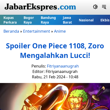
Kupas
Bogor
Bandung
Jawa
Nasional
Ekbis
Perkara
Raya
Raya
Barat
Beranda
»
Entertainment
»
Anime
Spoiler One Piece 1108, Zoro
Mengalahkan Lucci!
Penulis:
Fitriyanaanugrah
Editor: Fitriyanaanugrah
Rabu, 21 Feb 2024 - 10:48