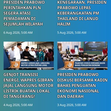
PRESIDEN PRABOWO
KENEGARAAN, PRESIDEN
PERINTAHKAN PLN
PRABOWO LEPAS
SEGERA ATASI
KEBERANGKATAN PM
PEMADAMAN DI
THAILAND DI LANUD
SEJUMLAH WILAYAH
HALIM
6 Aug 2026, 5:00 AM
5 Aug 2026, 5:00 AM
GENJOT TRANSISI
PRESIDEN PRABOWO
ENERGI, WAPRES GIBRAN
DISKUSI BERSAMA KADIN
JAJAL LANGSUNG MOTOR
BAHAS PENGUATAN
LISTRIK BUATAN LOKAL
EKONOMI NASIONAL
DI TANGERANG!
DAN DAERAH
4 Aug 2026, 5:00 AM
3 Aug 2026, 5:00 AM