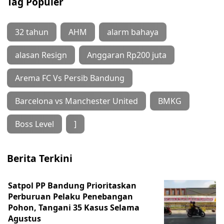
Tag Populer
32 tahun
AHM
alarm bahaya
alasan Resign
Anggaran Rp200 juta
Arema FC Vs Persib Bandung
Barcelona vs Manchester United
BMKG
Boss Level
]
Berita Terkini
Satpol PP Bandung Prioritaskan
Perburuan Pelaku Penebangan
Pohon, Tangani 35 Kasus Selama
Agustus