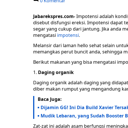
0 Komentar
Jabarekspres.com-
Impotensi adalah kondis
disebut disfungsi ereksi. Impotensi dapat t
segar yang cukup dari jantung. Jika anda 
mengatasi
impotensi
.
Melansir dari laman hello sehat selain un
memangkas perut buncit anda, sehingga mr.p 
Berikut makanan yang bisa mengatasi impot
Daging organik
Daging organik adalah daging yang didapat 
diber makan rumput yang mengandung karnit
Baca Juga:
Dijamin GG! Ini Dia Build Xavier Tersa
Mudik Lebaran, yang Sudah Booster B
Zat-zat ini adalah asam berfungsi meningka