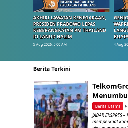
AKHIRI LAWATAN KENEGARAAN,
GENJO
PRESIDEN PRABOWO LEPAS
WAPRE
KEBERANGKATAN PM THAILAND
LANGS
DI LANUD HALIM
BUATA
5 Aug 2026, 5:00 AM
4 Aug 20
Berita Terkini
TelkomGro
Menumbuhk
Berita Utama
R
JABAR EKSPRES – P
memperkuat komit
aksi penanaman 2