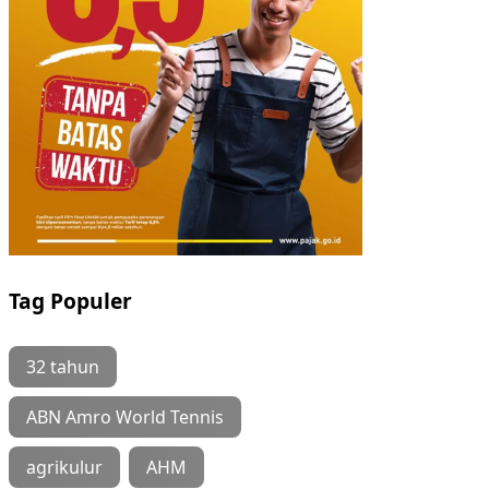
Tag Populer
32 tahun
ABN Amro World Tennis
agrikulur
AHM