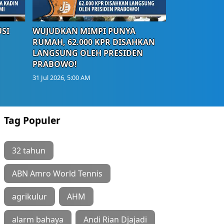
SI
WUJUDKAN MIMPI PUNYA
RUMAH, 62.000 KPR DISAHKAN
LANGSUNG OLEH PRESIDEN
PRABOWO!
31 Jul 2026, 5:00 AM
Tag Populer
32 tahun
ABN Amro World Tennis
agrikulur
AHM
alarm bahaya
Andi Rian Djajadi