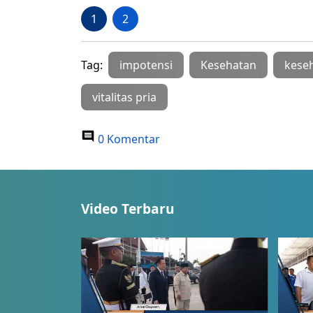
1
2
Tag:
impotensi
Kesehatan
keseh
vitalitas pria
0 Komentar
Video Terbaru