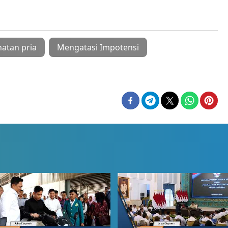
atan pria
Mengatasi Impotensi