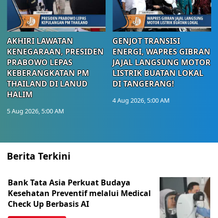
AKHIRI LAWATAN
GENJOT TRANSISI
KENEGARAAN, PRESIDEN
ENERGI, WAPRES GIBRAN
PRABOWO LEPAS
JAJAL LANGSUNG MOTOR
KEBERANGKATAN PM
LISTRIK BUATAN LOKAL
THAILAND DI LANUD
DI TANGERANG!
HALIM
4 Aug 2026, 5:00 AM
5 Aug 2026, 5:00 AM
Berita Terkini
Bank Tata Asia Perkuat Budaya
Kesehatan Preventif melalui Medical
Check Up Berbasis AI