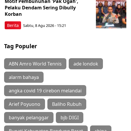
Motif Pembunuhan 'Pak Ogah',
Pelaku Dendam Sering Dibully
Korban
Berita
Sabtu, 8 Agu 2026 - 15:21
Tag Populer
ABN Amro World Tennis
ade londok
alarm bahaya
angka covid 19 cirebon melandai
Arief Poyuono
Baliho Rubuh
banyak pelanggar
bjb DIGI
Bupati Kabupaten Bandung Barat
china