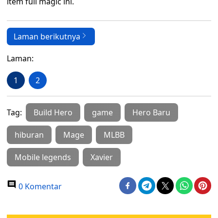
item full magic ini.
Laman berikutnya
Laman:
1
2
Tag:
Build Hero
game
Hero Baru
hiburan
Mage
MLBB
Mobile legends
Xavier
0 Komentar