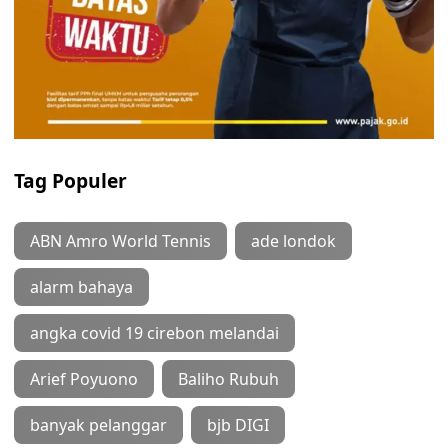
Tag Populer
ABN Amro World Tennis
ade londok
alarm bahaya
angka covid 19 cirebon melandai
Arief Poyuono
Baliho Rubuh
banyak pelanggar
bjb DIGI