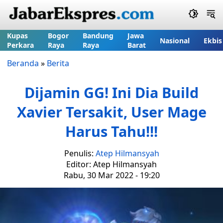
Kupas
Bogor
Bandung
Jawa
Nasional
Ekbis
Perkara
Raya
Raya
Barat
Beranda
»
Berita
Dijamin GG! Ini Dia Build
Xavier Tersakit, User Mage
Harus Tahu!!!
Penulis:
Atep Hilmansyah
Editor: Atep Hilmansyah
Rabu, 30 Mar 2022 - 19:20