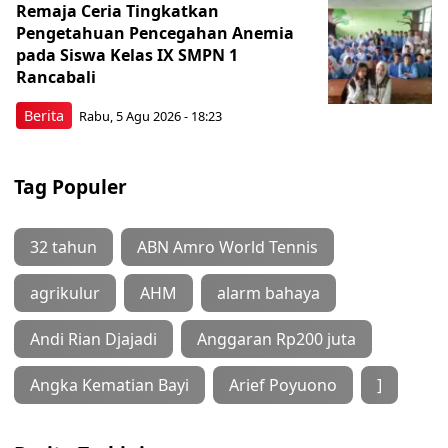
Remaja Ceria Tingkatkan
Pengetahuan Pencegahan Anemia
pada Siswa Kelas IX SMPN 1
Rancabali
Berita
Rabu, 5 Agu 2026 - 18:23
Tag Populer
32 tahun
ABN Amro World Tennis
agrikulur
AHM
alarm bahaya
Andi Rian Djajadi
Anggaran Rp200 juta
Angka Kematian Bayi
Arief Poyuono
]