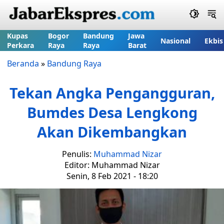
Kupas
Bogor
Bandung
Jawa
Nasional
Ekbis
Perkara
Raya
Raya
Barat
Beranda
»
Bandung Raya
Tekan Angka Pengangguran,
Bumdes Desa Lengkong
Akan Dikembangkan
Penulis:
Muhammad Nizar
Editor: Muhammad Nizar
Senin, 8 Feb 2021 - 18:20