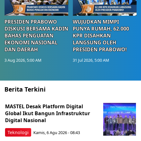
PRESIDEN PRABOWO
WUJUDKAN MIMPI
DISKUSI BERSAMA KADIN
PUNYA RUMAH, 62.000
BAHAS PENGUATAN
KPR DISAHKAN
EKONOMI NASIONAL
LANGSUNG OLEH
DAN DAERAH
PRESIDEN PRABOWO!
3 Aug 2026, 5:00 AM
31 Jul 2026, 5:00 AM
Berita Terkini
MASTEL Desak Platform Digital
Global Ikut Bangun Infrastruktur
Digital Nasional
Teknologi
Kamis, 6 Agu 2026 - 08:43