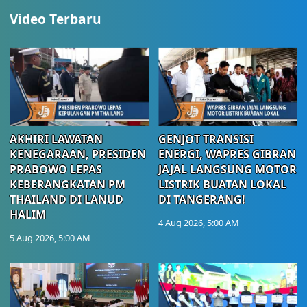
Video Terbaru
AKHIRI LAWATAN
GENJOT TRANSISI
KENEGARAAN, PRESIDEN
ENERGI, WAPRES GIBRAN
PRABOWO LEPAS
JAJAL LANGSUNG MOTOR
KEBERANGKATAN PM
LISTRIK BUATAN LOKAL
THAILAND DI LANUD
DI TANGERANG!
HALIM
4 Aug 2026, 5:00 AM
5 Aug 2026, 5:00 AM