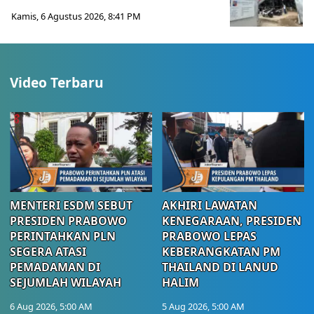
Kamis, 6 Agustus 2026, 8:41 PM
Video Terbaru
MENTERI ESDM SEBUT
AKHIRI LAWATAN
PRESIDEN PRABOWO
KENEGARAAN, PRESIDEN
PERINTAHKAN PLN
PRABOWO LEPAS
SEGERA ATASI
KEBERANGKATAN PM
PEMADAMAN DI
THAILAND DI LANUD
SEJUMLAH WILAYAH
HALIM
6 Aug 2026, 5:00 AM
5 Aug 2026, 5:00 AM