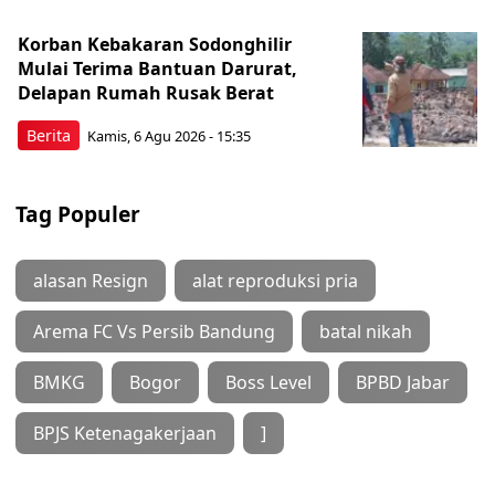
Korban Kebakaran Sodonghilir
Mulai Terima Bantuan Darurat,
Delapan Rumah Rusak Berat
Berita
Kamis, 6 Agu 2026 - 15:35
Tag Populer
alasan Resign
alat reproduksi pria
Arema FC Vs Persib Bandung
batal nikah
BMKG
Bogor
Boss Level
BPBD Jabar
BPJS Ketenagakerjaan
]