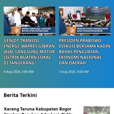
GENJOT TRANSISI
PRESIDEN PRABOWO
ENERGI, WAPRES GIBRAN
DISKUSI BERSAMA KADIN
JAJAL LANGSUNG MOTOR
BAHAS PENGUATAN
LISTRIK BUATAN LOKAL
EKONOMI NASIONAL
DI TANGERANG!
DAN DAERAH
4 Aug 2026, 5:00 AM
3 Aug 2026, 5:00 AM
Berita Terkini
Karang Taruna Kabupaten Bogor