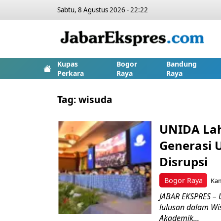
Sabtu, 8 Agustus 2026 - 22:22
Kupas
Bogor
Bandung
Perkara
Raya
Raya
Tag:
wisuda
UNIDA Lah
Generasi 
Disrupsi
Bogor Raya
Kam
JABAR EKSPRES – 
lulusan dalam Wi
Akademik...