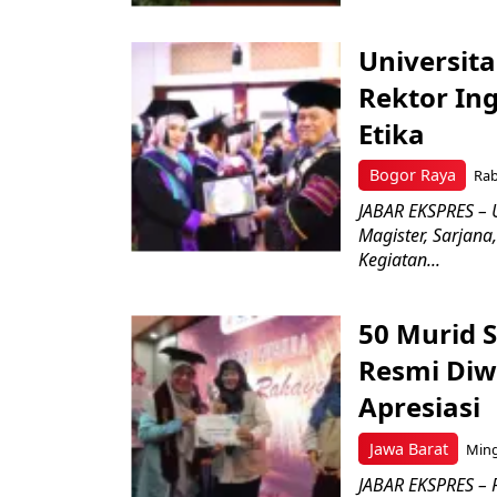
Universit
Rektor Ing
Etika
Bogor Raya
Rab
JABAR EKSPRES – 
Magister, Sarjan
Kegiatan...
50 Murid 
Resmi Diwi
Apresiasi
Jawa Barat
Ming
JABAR EKSPRES –