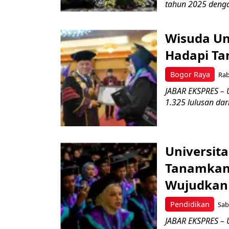
tahun 2025 denga
Wisuda Un
Hadapi Ta
Bogor Raya
Rab
JABAR EKSPRES – 
1.325 lulusan dar
Universita
Tanamkan 
Wujudkan 
Pendidikan
Sab
JABAR EKSPRES – 