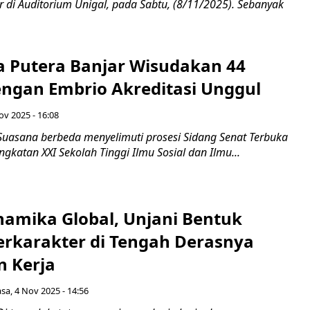
r di Auditorium Unigal, pada Sabtu, (8/11/2025). Sebanyak
na Putera Banjar Wisudakan 44
engan Embrio Akreditasi Unggul
ov 2025 - 16:08
Suasana berbeda menyelimuti prosesi Sidang Senat Terbuka
gkatan XXI Sekolah Tinggi Ilmu Sosial dan Ilmu...
namika Global, Unjani Bentuk
erkarakter di Tengah Derasnya
n Kerja
asa, 4 Nov 2025 - 14:56