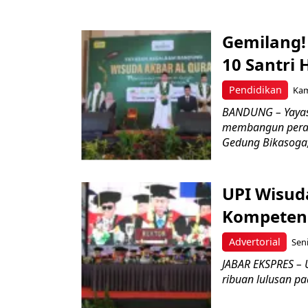
Gemilang!
10 Santri 
Pendidikan
Kam
BANDUNG – Yayas
membangun perada
Gedung Bikasoga, 
UPI Wisuda
Kompetens
Advertorial
Seni
JABAR EKSPRES – 
ribuan lulusan pa