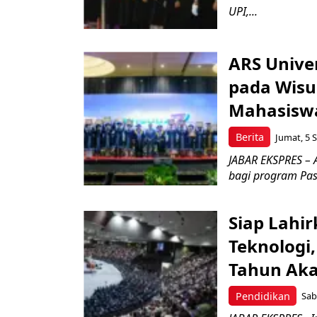
UPI,...
ARS Unive
pada Wisud
Mahasisw
Berita
Jumat, 5 S
JABAR EKSPRES – 
bagi program Pasc
Siap Lahir
Teknologi
Tahun Aka
Pendidikan
Sab