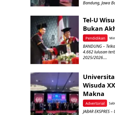
Bandung, Jawa Ba
Tel-U Wisu
Bukan Akhi
Pendidikan
Min
BANDUNG – Telkom
4.662 lulusan te
2025/2026....
Universit
Wisuda XX
Makna
Advertorial
Sab
JABAR EKSPRES – 