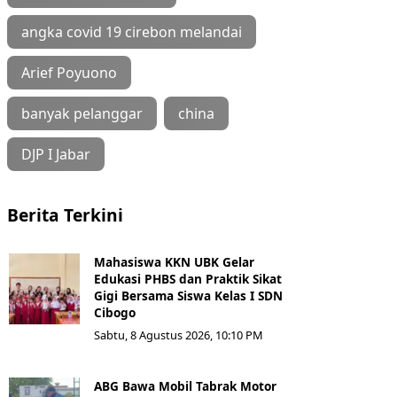
angka covid 19 cirebon melandai
Arief Poyuono
banyak pelanggar
china
DJP I Jabar
Berita Terkini
Mahasiswa KKN UBK Gelar
Edukasi PHBS dan Praktik Sikat
Gigi Bersama Siswa Kelas I SDN
Cibogo
Sabtu, 8 Agustus 2026, 10:10 PM
ABG Bawa Mobil Tabrak Motor