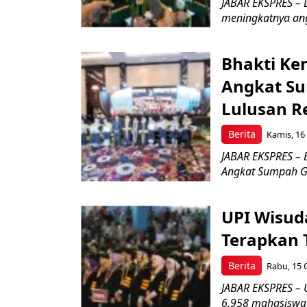
JABAR EKSPRES – 
meningkatnya ang
Bhakti Ke
Angkat Su
Lulusan R
Berita
Kamis, 16
JABAR EKSPRES – 
Angkat Sumpah Ge
UPI Wisud
Terapkan 
Berita
Rabu, 15 
JABAR EKSPRES – 
6.958 mahasiswa 