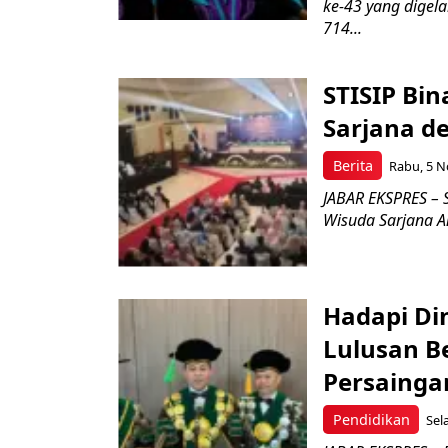
ke-43 yang digela
714...
STISIP Bi
Sarjana d
Berita
Rabu, 5 N
JABAR EKSPRES – 
Wisuda Sarjana An
Hadapi Di
Lulusan B
Persainga
Pendidikan
Sel