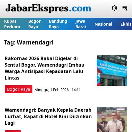
Kupas
Bogor
Bandung
Jawa
Nasional
Ekbis
Perkara
Raya
Raya
Barat
Tag:
Wamendagri
Rakornas 2026 Bakal Digelar di
Sentul Bogor, Wamendagri Imbau
Warga Antisipasi Kepadatan Lalu
Lintas
Bogor Raya
Minggu, 1 Feb 2026 - 14:11
Wamendagri: Banyak Kepala Daerah
Curhat, Rapat di Hotel Kini Diizinkan
Lagi