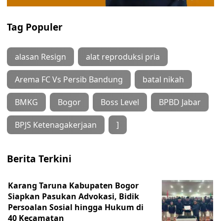
Tag Populer
alasan Resign
alat reproduksi pria
Arema FC Vs Persib Bandung
batal nikah
BMKG
Bogor
Boss Level
BPBD Jabar
BPJS Ketenagakerjaan
]
Berita Terkini
Karang Taruna Kabupaten Bogor
Siapkan Pasukan Advokasi, Bidik
Persoalan Sosial hingga Hukum di
40 Kecamatan