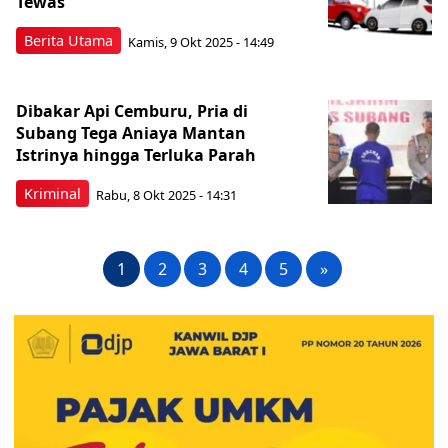
Tewas
Berita Utama
Kamis, 9 Okt 2025 - 14:49
Dibakar Api Cemburu, Pria di
Subang Tega Aniaya Mantan
Istrinya hingga Terluka Parah
Kriminal
Rabu, 8 Okt 2025 - 14:31
1
2
3
4
5
»