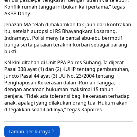
emosi pasca-pertengkaran dengan suami via telepon.
Konflik rumah tangga ini bukan kali pertama,” tegas
AKBP Dony.
Jenazah MA telah dimakamkan tak jauh dari kontrakan
itu, setelah autopsi di RS Bhayangkara Losarang,
Indramayu. Polisi menyita bantal abu-abu bermotif
bunga serta pakaian terakhir korban sebagai barang
bukti.
KN kini ditahan di Unit PPA Polres Subang. Ia dijerat
Pasal 338 ayat (1) dan (2) KUHP tentang pembunuhan,
juncto Pasal 44 ayat (3) UU No. 23/2004 tentang
Penghapusan Kekerasan dalam Rumah Tangga,
dengan ancaman hukuman maksimal 15 tahun
penjara. “Tidak ada toleransi bagi kekerasan terhadap
anak, apalagi yang dilakukan orang tua. Hukum akan
ditegakkan seadil-adilnya,” tegas Kapolres.
Laman berikutnya