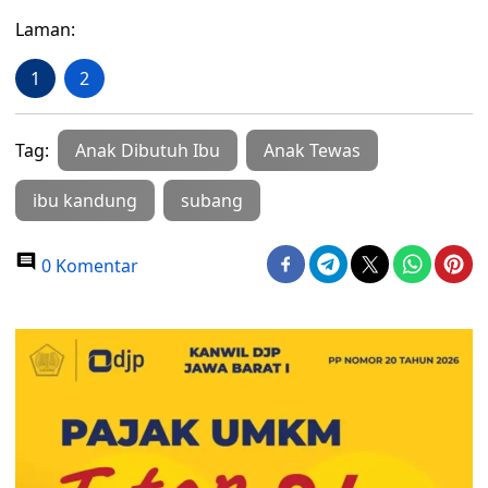
Laman:
1
2
Tag:
Anak Dibutuh Ibu
Anak Tewas
ibu kandung
subang
0 Komentar