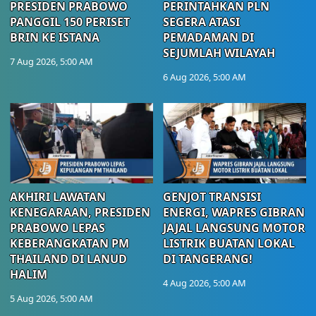
PRESIDEN PRABOWO
PERINTAHKAN PLN
PANGGIL 150 PERISET
SEGERA ATASI
BRIN KE ISTANA
PEMADAMAN DI
SEJUMLAH WILAYAH
7 Aug 2026, 5:00 AM
6 Aug 2026, 5:00 AM
AKHIRI LAWATAN
GENJOT TRANSISI
KENEGARAAN, PRESIDEN
ENERGI, WAPRES GIBRAN
PRABOWO LEPAS
JAJAL LANGSUNG MOTOR
KEBERANGKATAN PM
LISTRIK BUATAN LOKAL
THAILAND DI LANUD
DI TANGERANG!
HALIM
4 Aug 2026, 5:00 AM
5 Aug 2026, 5:00 AM