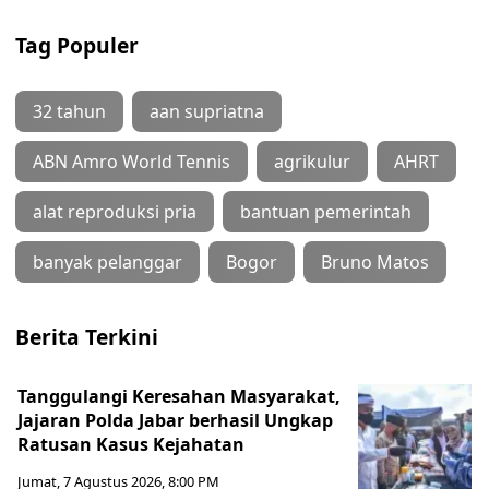
Tag Populer
32 tahun
aan supriatna
ABN Amro World Tennis
agrikulur
AHRT
alat reproduksi pria
bantuan pemerintah
banyak pelanggar
Bogor
Bruno Matos
Berita Terkini
Tanggulangi Keresahan Masyarakat,
Jajaran Polda Jabar berhasil Ungkap
Ratusan Kasus Kejahatan
Jumat, 7 Agustus 2026, 8:00 PM