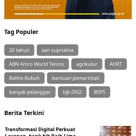
Tag Populer
32 tahun
aan supriatna
ABN Amro World Tennis
agrikulur
AHRT
Baliho Rubuh
bantuan pemerintah
banyak pelanggar
bjb DIGI
BSPS
Berita Terkini
Transformasi Digital Perkuat