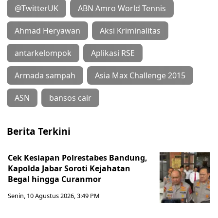
@TwitterUK
ABN Amro World Tennis
Ahmad Heryawan
Aksi Kriminalitas
antarkelompok
Aplikasi RSE
Armada sampah
Asia Max Challenge 2015
ASN
bansos cair
Berita Terkini
Cek Kesiapan Polrestabes Bandung,
Kapolda Jabar Soroti Kejahatan
Begal hingga Curanmor
Senin, 10 Agustus 2026, 3:49 PM