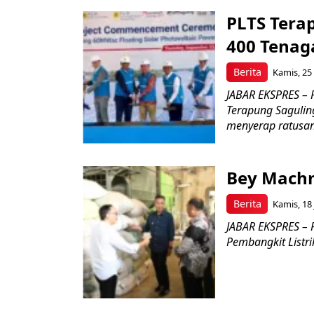
PLTS Tera
400 Tenag
Berita
Kamis, 25
JABAR EKSPRES – 
Terapung Sagulin
menyerap ratusan
Bey Machm
Berita
Kamis, 18 
JABAR EKSPRES –
Pembangkit Listri