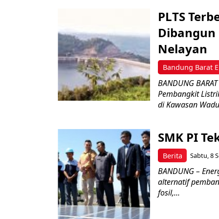
PLTS Terb
Dibangun 
Nelayan
Bandung Barat E
BANDUNG BARAT 
Pembangkit Listri
di Kawasan Waduk
SMK PI Te
Berita
Sabtu, 8 S
BANDUNG – Energi
alternatif pemban
fosil,...