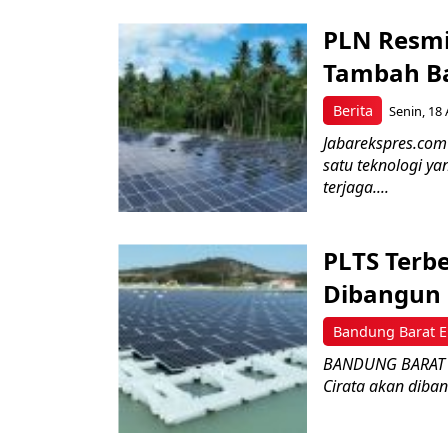
PLN Resmi
Tambah B
Berita
Senin, 18 
Jabarekspres.com
satu teknologi y
terjaga....
PLTS Terbe
Dibangun 
Bandung Barat E
BANDUNG BARAT – 
Cirata akan diban