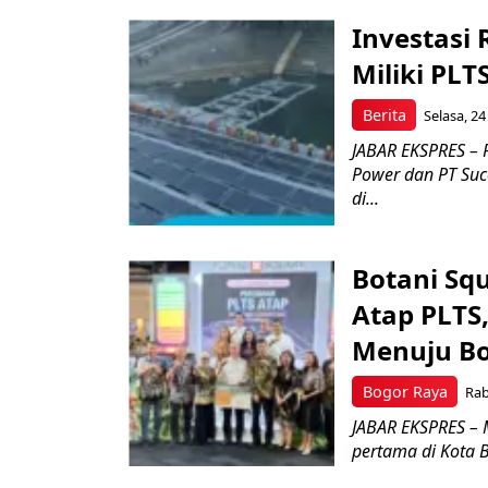
Investasi 
Miliki PL
Berita
Selasa, 24
JABAR EKSPRES – 
Power dan PT Suc
di...
Botani Sq
Atap PLTS
Menuju Bo
Bogor Raya
Rab
JABAR EKSPRES – 
pertama di Kota 