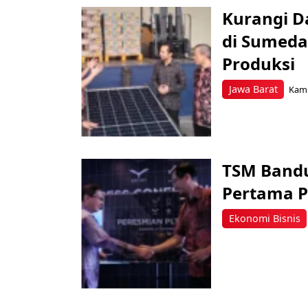
Kurangi D
di Sumeda
Produksi
Jawa Barat
Kami
TSM Band
Pertama P
Ekonomi Bisnis