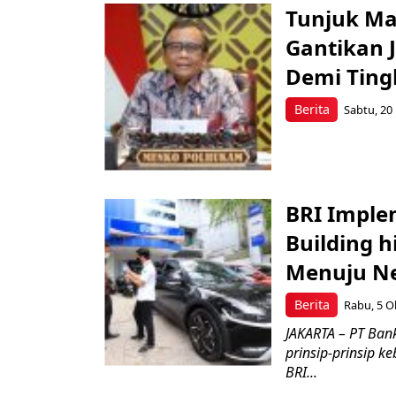
Tunjuk Ma
Gantikan J
Demi Tingk
Berita
Sabtu, 20 
BRI Implem
Building 
Menuju Ne
Berita
Rabu, 5 Ok
JAKARTA – PT Bank
prinsip-prinsip k
BRI...