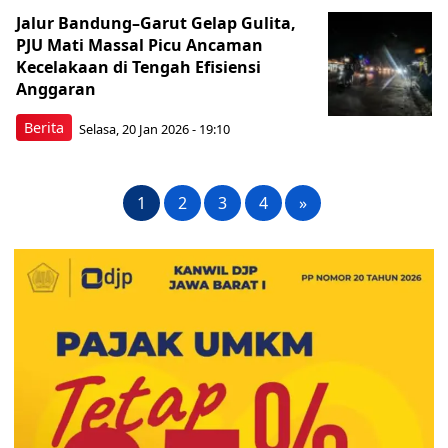
Jalur Bandung–Garut Gelap Gulita,
PJU Mati Massal Picu Ancaman
Kecelakaan di Tengah Efisiensi
Anggaran
Berita
Selasa, 20 Jan 2026 - 19:10
1
2
3
4
»