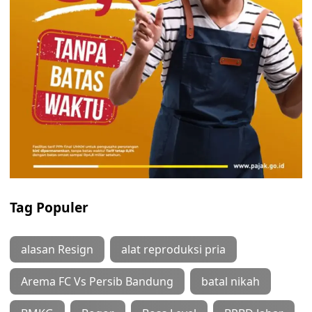
Tag Populer
alasan Resign
alat reproduksi pria
Arema FC Vs Persib Bandung
batal nikah