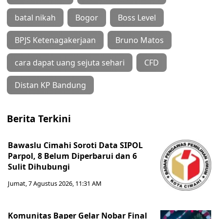
batal nikah
Bogor
Boss Level
BPJS Ketenagakerjaan
Bruno Matos
cara dapat uang sejuta sehari
CFD
Distan KP Bandung
Berita Terkini
Bawaslu Cimahi Soroti Data SIPOL
Parpol, 8 Belum Diperbarui dan 6
Sulit Dihubungi
Jumat, 7 Agustus 2026, 11:31 AM
Komunitas Baper Gelar Nobar Final