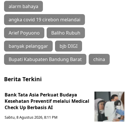
alarm bahaya
angka covid 19 cirebon melandai
Arief Poyuono
Baliho Rubuh
banyak pelanggar
bjb DIGI
Bupati Kabupaten Bandung Barat
china
Berita Terkini
Bank Tata Asia Perkuat Budaya
Kesehatan Preventif melalui Medical
Check Up Berbasis AI
Sabtu, 8 Agustus 2026, 8:11 PM