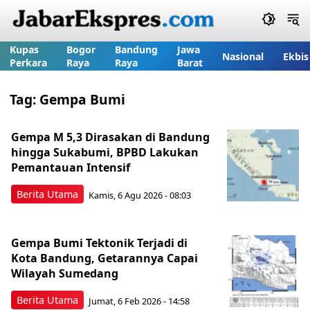
Kupas
Bogor
Bandung
Jawa
Nasional
Ekbis
Perkara
Raya
Raya
Barat
Tag:
Gempa Bumi
Gempa M 5,3 Dirasakan di Bandung
hingga Sukabumi, BPBD Lakukan
Pemantauan Intensif
Berita Utama
Kamis, 6 Agu 2026 - 08:03
Gempa Bumi Tektonik Terjadi di
Kota Bandung, Getarannya Capai
Wilayah Sumedang
Berita Utama
Jumat, 6 Feb 2026 - 14:58