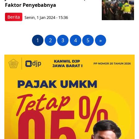
Faktor Penyebabnya
Berita
Senin, 1 Jan 2024 - 15:36
1
2
3
4
5
»