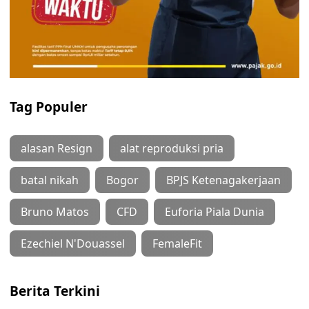
Tag Populer
alasan Resign
alat reproduksi pria
batal nikah
Bogor
BPJS Ketenagakerjaan
Bruno Matos
CFD
Euforia Piala Dunia
Ezechiel N'Douassel
FemaleFit
Berita Terkini