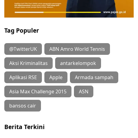
Tag Populer
@TwitterUK
ABN Amro World Tennis
Aksi Kriminalitas
antarkelompok
Aplikasi RSE
Apple
Armada sampah
Asia Max Challenge 2015
ASN
bansos cair
Berita Terkini