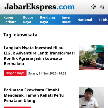
Kupas
Bogor
Bandung
Jawa
Nasional
Ekbis
Perkara
Raya
Raya
Barat
Tag:
ekowisata
Langkah Nyata Investasi Hijau
EIGER Adventure Land: Transformasi
Konflik Agraria jadi Ekowisata
Bermakna
Bogor Raya
Selasa, 11 Nov 2025 - 14:23
Perluasan Ekowisata Cimahi
Mendesak, Taman Kehati Perlu
Penataan Ulang