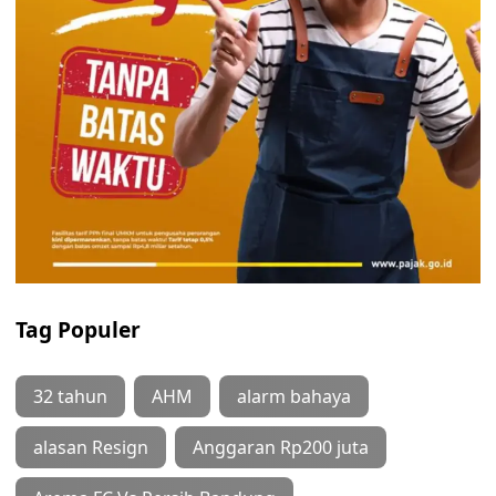
Tag Populer
32 tahun
AHM
alarm bahaya
alasan Resign
Anggaran Rp200 juta