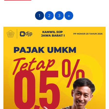
1
2
3
»