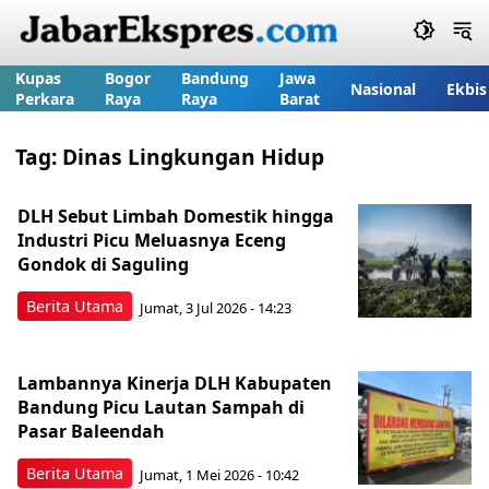
Kupas
Bogor
Bandung
Jawa
Nasional
Ekbis
Perkara
Raya
Raya
Barat
Tag:
Dinas Lingkungan Hidup
DLH Sebut Limbah Domestik hingga
Industri Picu Meluasnya Eceng
Gondok di Saguling
Berita Utama
Jumat, 3 Jul 2026 - 14:23
Lambannya Kinerja DLH Kabupaten
Bandung Picu Lautan Sampah di
Pasar Baleendah
Berita Utama
Jumat, 1 Mei 2026 - 10:42