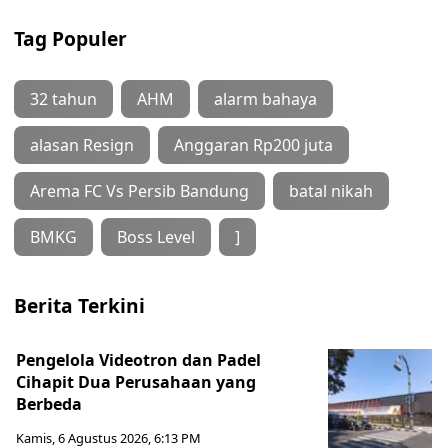
Tag Populer
32 tahun
AHM
alarm bahaya
alasan Resign
Anggaran Rp200 juta
Arema FC Vs Persib Bandung
batal nikah
BMKG
Boss Level
]
Berita Terkini
Pengelola Videotron dan Padel
Cihapit Dua Perusahaan yang
Berbeda
Kamis, 6 Agustus 2026, 6:13 PM