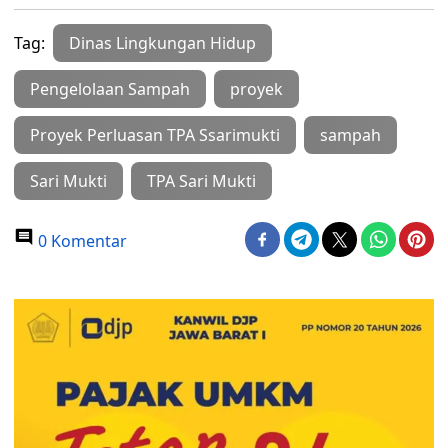
Tag:
Dinas Lingkungan Hidup
Pengelolaan Sampah
proyek
Proyek Perluasan TPA Ssarimukti
sampah
Sari Mukti
TPA Sari Mukti
0 Komentar