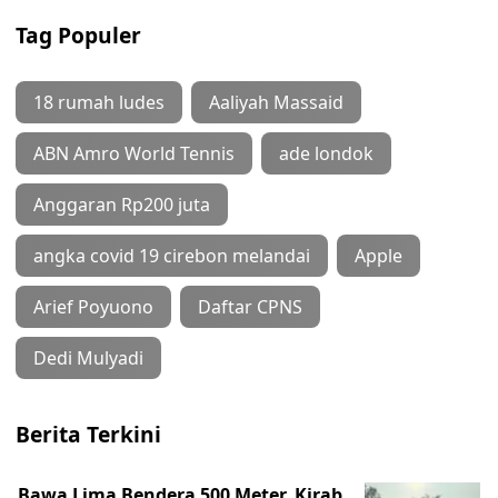
Tag Populer
18 rumah ludes
Aaliyah Massaid
ABN Amro World Tennis
ade londok
Anggaran Rp200 juta
angka covid 19 cirebon melandai
Apple
Arief Poyuono
Daftar CPNS
Dedi Mulyadi
Berita Terkini
Bawa Lima Bendera 500 Meter, Kirab