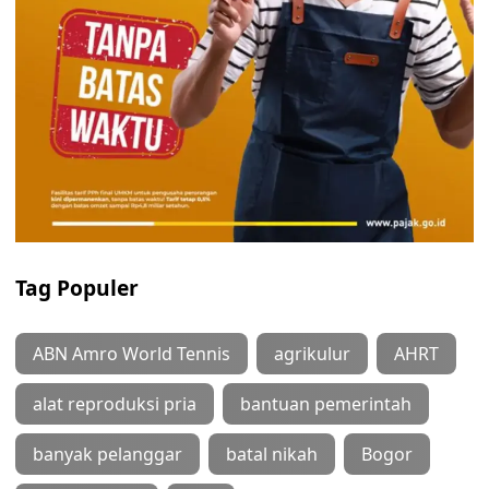
Tag Populer
ABN Amro World Tennis
agrikulur
AHRT
alat reproduksi pria
bantuan pemerintah
banyak pelanggar
batal nikah
Bogor