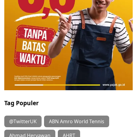
Tag Populer
@TwitterUK
ABN Amro World Tennis
Ahmad Heryawan
AHRT