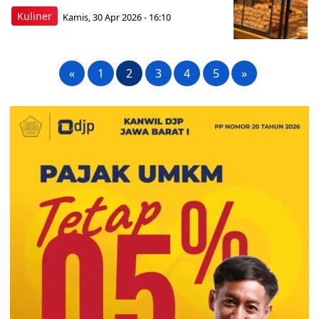
Kuliner
Kamis, 30 Apr 2026 - 16:10
«
1
2
3
4
5
»