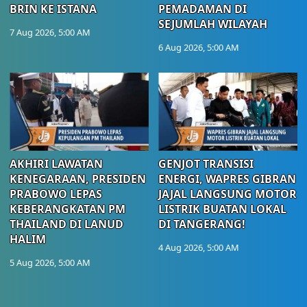
BRIN KE ISTANA
PEMADAMAN DI
SEJUMLAH WILAYAH
7 Aug 2026, 5:00 AM
6 Aug 2026, 5:00 AM
AKHIRI LAWATAN
GENJOT TRANSISI
KENEGARAAN, PRESIDEN
ENERGI, WAPRES GIBRAN
PRABOWO LEPAS
JAJAL LANGSUNG MOTOR
KEBERANGKATAN PM
LISTRIK BUATAN LOKAL
THAILAND DI LANUD
DI TANGERANG!
HALIM
4 Aug 2026, 5:00 AM
5 Aug 2026, 5:00 AM