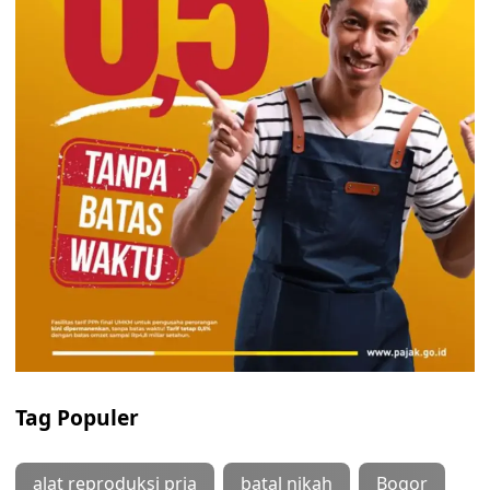
Tag Populer
alat reproduksi pria
batal nikah
Bogor