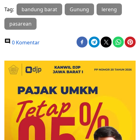
Tag:
bandung barat
Gunung
lereng
pasarean
0 Komentar