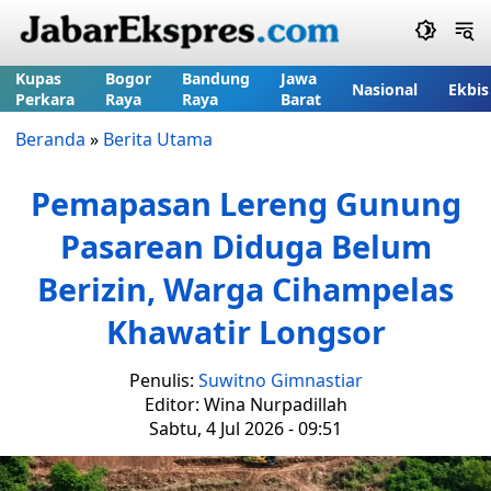
Kupas
Bogor
Bandung
Jawa
Nasional
Ekbis
Perkara
Raya
Raya
Barat
Beranda
»
Berita Utama
Pemapasan Lereng Gunung
Pasarean Diduga Belum
Berizin, Warga Cihampelas
Khawatir Longsor
Penulis:
Suwitno Gimnastiar
Editor: Wina Nurpadillah
Sabtu, 4 Jul 2026 - 09:51