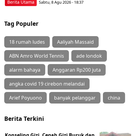
Berita Utama
Sabtu, 8 Agu 2026 - 18:37
Tag Populer
18 rumah ludes
Aaliyah Massaid
ABN Amro World Tennis
ade londok
alarm bahaya
Anggaran Rp200 juta
angka covid 19 cirebon melandai
Arief Poyuono
banyak pelanggar
china
Berita Terkini
Konseling Gizi, Cegah Gizi Buruk dan