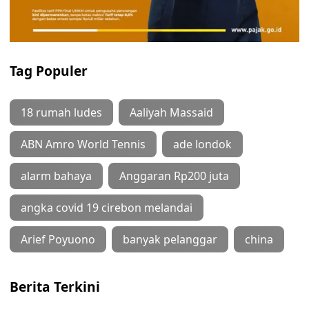
Tag Populer
18 rumah ludes
Aaliyah Massaid
ABN Amro World Tennis
ade londok
alarm bahaya
Anggaran Rp200 juta
angka covid 19 cirebon melandai
Arief Poyuono
banyak pelanggar
china
Berita Terkini