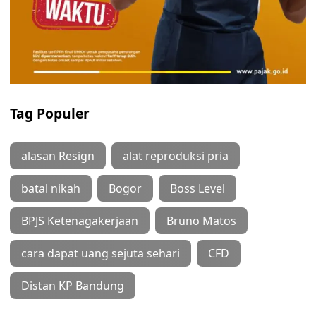
Tag Populer
alasan Resign
alat reproduksi pria
batal nikah
Bogor
Boss Level
BPJS Ketenagakerjaan
Bruno Matos
cara dapat uang sejuta sehari
CFD
Distan KP Bandung