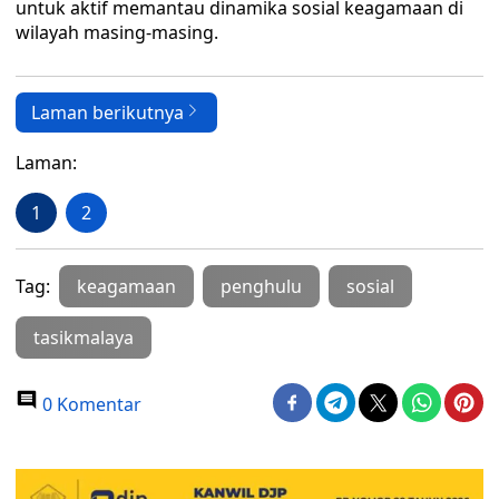
untuk aktif memantau dinamika sosial keagamaan di
wilayah masing-masing.
Laman berikutnya
Laman:
1
2
Tag:
keagamaan
penghulu
sosial
tasikmalaya
0 Komentar