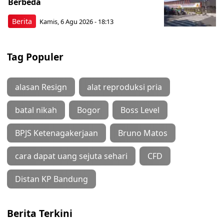
Berbeda
Berita
Kamis, 6 Agu 2026 - 18:13
Tag Populer
alasan Resign
alat reproduksi pria
batal nikah
Bogor
Boss Level
BPJS Ketenagakerjaan
Bruno Matos
cara dapat uang sejuta sehari
CFD
Distan KP Bandung
Berita Terkini