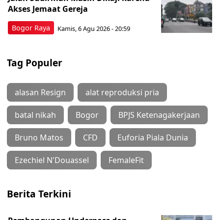
Akses Jemaat Gereja
Bogor Raya
Kamis, 6 Agu 2026 - 20:59
Tag Populer
alasan Resign
alat reproduksi pria
batal nikah
Bogor
BPJS Ketenagakerjaan
Bruno Matos
CFD
Euforia Piala Dunia
Ezechiel N'Douassel
FemaleFit
Berita Terkini