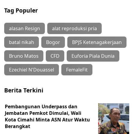
Tag Populer
alasan Resign
alat reproduksi pria
batal nikah
Bogor
BPJS Ketenagakerjaan
Bruno Matos
CFD
Euforia Piala Dunia
Ezechiel N'Douassel
FemaleFit
Berita Terkini
Pembangunan Underpass dan
Jembatan Pemkot Dimulai, Wali
Kota Cimahi Minta ASN Atur Waktu
Berangkat