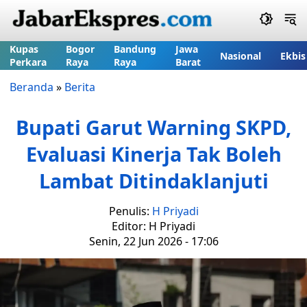
Kupas
Bogor
Bandung
Jawa
Nasional
Ekbis
Perkara
Raya
Raya
Barat
Beranda
»
Berita
Bupati Garut Warning SKPD,
Evaluasi Kinerja Tak Boleh
Lambat Ditindaklanjuti
Penulis:
H Priyadi
Editor: H Priyadi
Senin, 22 Jun 2026 - 17:06