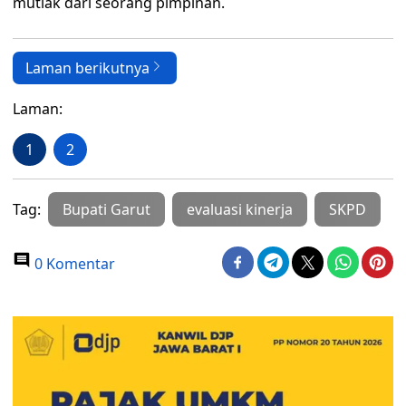
mutlak dari seorang pimpinan.
Laman berikutnya
Laman:
1
2
Tag:
Bupati Garut
evaluasi kinerja
SKPD
0 Komentar