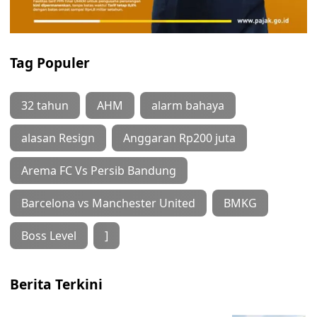
Tag Populer
32 tahun
AHM
alarm bahaya
alasan Resign
Anggaran Rp200 juta
Arema FC Vs Persib Bandung
Barcelona vs Manchester United
BMKG
Boss Level
]
Berita Terkini