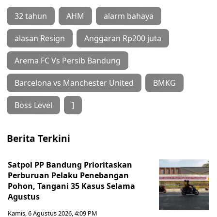
32 tahun
AHM
alarm bahaya
alasan Resign
Anggaran Rp200 juta
Arema FC Vs Persib Bandung
Barcelona vs Manchester United
BMKG
Boss Level
]
Berita Terkini
Satpol PP Bandung Prioritaskan
Perburuan Pelaku Penebangan
Pohon, Tangani 35 Kasus Selama
Agustus
Kamis, 6 Agustus 2026, 4:09 PM