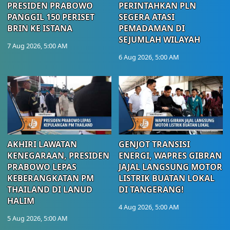
PRESIDEN PRABOWO
PERINTAHKAN PLN
PANGGIL 150 PERISET
SEGERA ATASI
BRIN KE ISTANA
PEMADAMAN DI
SEJUMLAH WILAYAH
7 Aug 2026, 5:00 AM
6 Aug 2026, 5:00 AM
AKHIRI LAWATAN
GENJOT TRANSISI
KENEGARAAN, PRESIDEN
ENERGI, WAPRES GIBRAN
PRABOWO LEPAS
JAJAL LANGSUNG MOTOR
KEBERANGKATAN PM
LISTRIK BUATAN LOKAL
THAILAND DI LANUD
DI TANGERANG!
HALIM
4 Aug 2026, 5:00 AM
5 Aug 2026, 5:00 AM