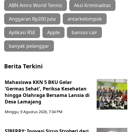
ABN Amro World Tennis
Aksi Kriminalitas
Anggaran Rp200 juta
antarkelompok
Aplikasi RSE
Apple
bansos cair
banyak pelanggar
Berita Terkini
Mahasiswa KKN 5 BKU Gelar
'Germas Sehat', Periksa Kesehatan
hingga Olahraga Bersama Lansia di
Desa Lamajang
Minggu, 9 Agustus 2026, 7:34 PM
SIBERRY: Inovasi Sirup Stroberi dari