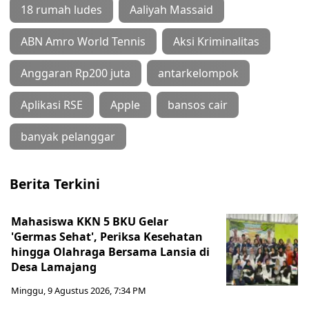
18 rumah ludes
Aaliyah Massaid
ABN Amro World Tennis
Aksi Kriminalitas
Anggaran Rp200 juta
antarkelompok
Aplikasi RSE
Apple
bansos cair
banyak pelanggar
Berita Terkini
Mahasiswa KKN 5 BKU Gelar
'Germas Sehat', Periksa Kesehatan
hingga Olahraga Bersama Lansia di
Desa Lamajang
Minggu, 9 Agustus 2026, 7:34 PM