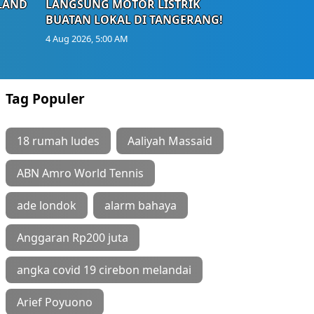
LAND
LANGSUNG MOTOR LISTRIK
BUATAN LOKAL DI TANGERANG!
4 Aug 2026, 5:00 AM
Tag Populer
18 rumah ludes
Aaliyah Massaid
ABN Amro World Tennis
ade londok
alarm bahaya
Anggaran Rp200 juta
angka covid 19 cirebon melandai
Arief Poyuono