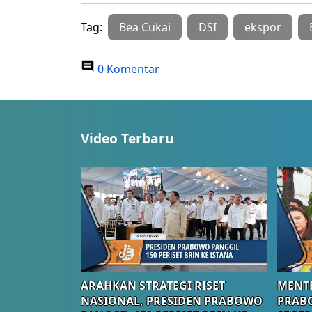
Tag:
Bea Cukai
DSI
ekspor
0 Komentar
Video Terbaru
ARAHKAN STRATEGI RISET
MENTE
NASIONAL, PRESIDEN PRABOWO
PRAB