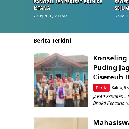
PANGGIL 150 PERISET BRIN KE
SEGER
ISTANA
SEJUM
7 Aug 2026, 5:00 AM
6 Aug 20
Berita Terkini
Konseling 
Puding Ja
Cisereuh 
Berita
Sabtu, 8 A
JABAR EKSPRES – 
Bhakti Kencana (U
Mahasiswa