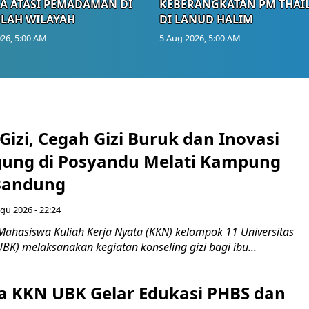
A ATASI PEMADAMAN DI
KEBERANGKATAN PM THAI
LAH WILAYAH
DI LANUD HALIM
26, 5:00 AM
5 Aug 2026, 5:00 AM
Gizi, Cegah Gizi Buruk dan Inovasi
gung di Posyandu Melati Kampung
Bandung
gu 2026 - 22:24
Mahasiswa Kuliah Kerja Nyata (KKN) kelompok 11 Universitas
BK) melaksanakan kegiatan konseling gizi bagi ibu...
 KKN UBK Gelar Edukasi PHBS dan