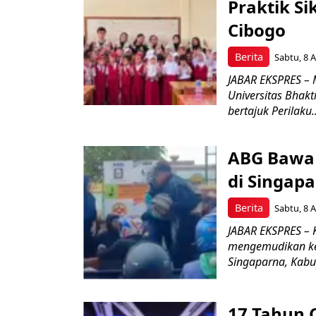
Praktik Si
Cibogo
Berita
Sabtu, 8 A
JABAR EKSPRES – 
Universitas Bhak
bertajuk Perilaku..
ABG Bawa 
di Singapa
Berita
Sabtu, 8 A
JABAR EKSPRES –
mengemudikan ken
Singaparna, Kabup
17 Tahun 