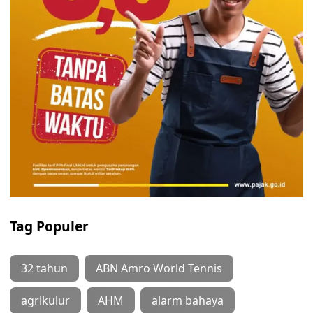
Tag Populer
32 tahun
ABN Amro World Tennis
agrikulur
AHM
alarm bahaya