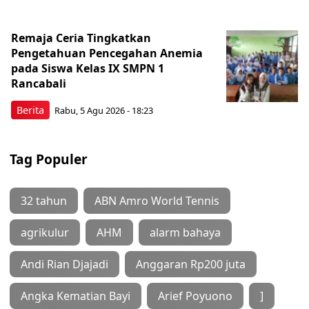
Remaja Ceria Tingkatkan
Pengetahuan Pencegahan Anemia
pada Siswa Kelas IX SMPN 1
Rancabali
Berita
Rabu, 5 Agu 2026 - 18:23
Tag Populer
32 tahun
ABN Amro World Tennis
agrikulur
AHM
alarm bahaya
Andi Rian Djajadi
Anggaran Rp200 juta
Angka Kematian Bayi
Arief Poyuono
]