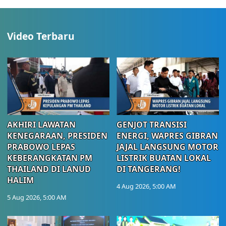
Video Terbaru
AKHIRI LAWATAN
GENJOT TRANSISI
KENEGARAAN, PRESIDEN
ENERGI, WAPRES GIBRAN
PRABOWO LEPAS
JAJAL LANGSUNG MOTOR
KEBERANGKATAN PM
LISTRIK BUATAN LOKAL
THAILAND DI LANUD
DI TANGERANG!
HALIM
4 Aug 2026, 5:00 AM
5 Aug 2026, 5:00 AM