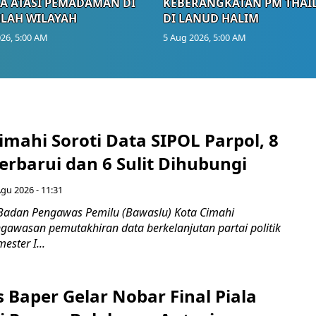
A ATASI PEMADAMAN DI
KEBERANGKATAN PM THAI
LAH WILAYAH
DI LANUD HALIM
26, 5:00 AM
5 Aug 2026, 5:00 AM
mahi Soroti Data SIPOL Parpol, 8
rbarui dan 6 Sulit Dihubungi
Agu 2026 - 11:31
Badan Pengawas Pemilu (Bawaslu) Kota Cimahi
awasan pemutakhiran data berkelanjutan partai politik
ester I...
 Baper Gelar Nobar Final Piala