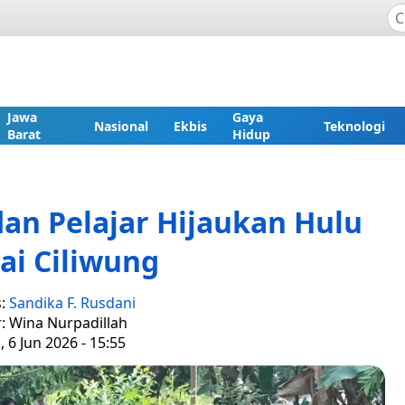
Jawa
Gaya
Nasional
Ekbis
Teknologi
Barat
Hidup
an Pelajar Hijaukan Hulu
ai Ciliwung
s:
Sandika F. Rusdani
r: Wina Nurpadillah
, 6 Jun 2026 - 15:55