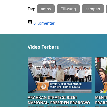
Tag:
ambs
Ciliwung
sampah
0 Komentar
Video Terbaru
ARAHKAN STRATEGI RISET
MENTE
NASIONAL, PRESIDEN PRABOWO
PRAB