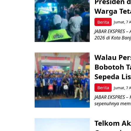
Presiden 
Warga Tet
Berita
Jumat, 7 
JABAR EKSPRES – 
2026 di Kota Ban
Walau Pers
Bobotoh T
Sepeda Lis
Berita
Jumat, 7 
JABAR EKSPRES – K
sepenuhnya memb
Telkom Ak