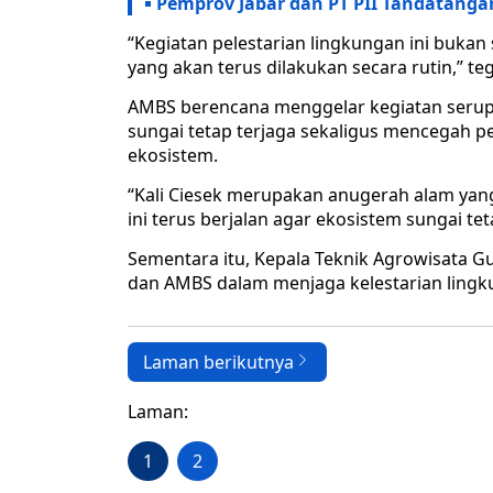
Pemprov Jabar dan PT PII Tandatanga
“Kegiatan pelestarian lingkungan ini buka
yang akan terus dilakukan secara rutin,” te
AMBS berencana menggelar kegiatan serupa
sungai tetap terjaga sekaligus mencegah
ekosistem.
“Kali Ciesek merupakan anugerah alam yang
ini terus berjalan agar ekosistem sungai tet
Sementara itu, Kepala Teknik Agrowisata Gu
dan AMBS dalam menjaga kelestarian lingk
Laman berikutnya
Laman:
1
2