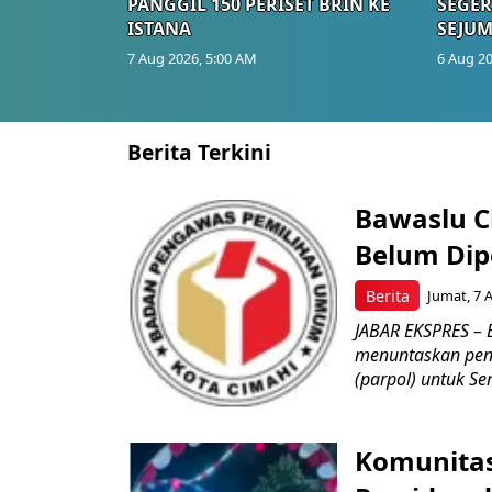
PANGGIL 150 PERISET BRIN KE
SEGER
ISTANA
SEJUM
7 Aug 2026, 5:00 AM
6 Aug 20
Berita Terkini
Bawaslu Ci
Belum Dipe
Berita
Jumat, 7 
JABAR EKSPRES – 
menuntaskan peng
(parpol) untuk Sem
Komunitas