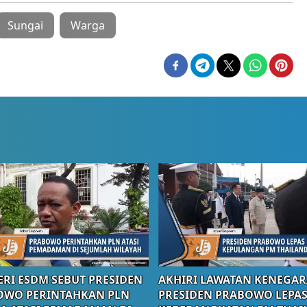
Sungai
Warga
RI ESDM SEBUT PRESIDEN
AKHIRI LAWATAN KENEGAR
OWO PERINTAHKAN PLN
PRESIDEN PRABOWO LEPA