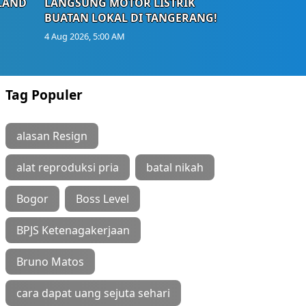
LAND
LANGSUNG MOTOR LISTRIK
BUATAN LOKAL DI TANGERANG!
4 Aug 2026, 5:00 AM
Tag Populer
alasan Resign
alat reproduksi pria
batal nikah
Bogor
Boss Level
BPJS Ketenagakerjaan
Bruno Matos
cara dapat uang sejuta sehari