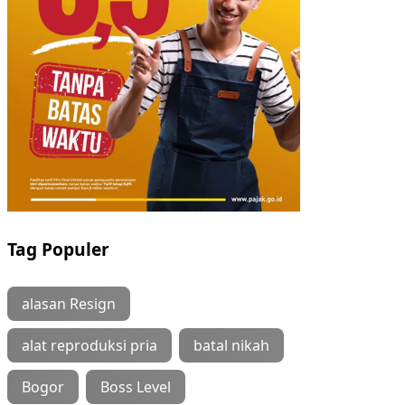
Tag Populer
alasan Resign
alat reproduksi pria
batal nikah
Bogor
Boss Level