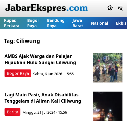
Kupas
Bogor
Bandung
Jawa
Nasional
Ekbis
Perkara
Raya
Raya
Barat
Tag:
Ciliwung
AMBS Ajak Warga dan Pelajar
Hijaukan Hulu Sungai Ciliwung
Bogor Raya
Sabtu, 6 Jun 2026 - 15:55
Lagi Main Pasir, Anak Disabilitas
Tenggelam di Aliran Kali Ciliwung
Berita
Minggu, 21 Jul 2024 - 15:56