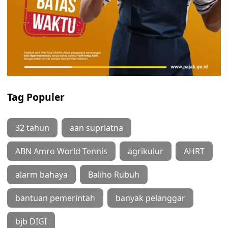
Tag Populer
32 tahun
aan supriatna
ABN Amro World Tennis
agrikulur
AHRT
alarm bahaya
Baliho Rubuh
bantuan pemerintah
banyak pelanggar
bjb DIGI