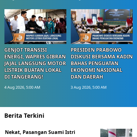
GENJOT TRANSISI
PRESIDEN PRABOWO
ENERGI, WAPRES GIBRAN
DISKUSI BERSAMA KADIN
JAJAL LANGSUNG MOTOR
BAHAS PENGUATAN
LISTRIK BUATAN LOKAL
EKONOMI NASIONAL
DI TANGERANG!
DAN DAERAH
4 Aug 2026, 5:00 AM
3 Aug 2026, 5:00 AM
Berita Terkini
Nekat, Pasangan Suami Istri