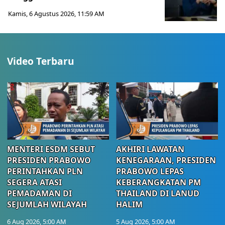
Kamis, 6 Agustus 2026, 11:59 AM
Video Terbaru
MENTERI ESDM SEBUT
AKHIRI LAWATAN
PRESIDEN PRABOWO
KENEGARAAN, PRESIDEN
PERINTAHKAN PLN
PRABOWO LEPAS
SEGERA ATASI
KEBERANGKATAN PM
PEMADAMAN DI
THAILAND DI LANUD
SEJUMLAH WILAYAH
HALIM
6 Aug 2026, 5:00 AM
5 Aug 2026, 5:00 AM