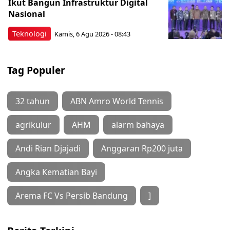
Ikut Bangun Infrastruktur Digital
Nasional
Teknologi
Kamis, 6 Agu 2026 - 08:43
Tag Populer
32 tahun
ABN Amro World Tennis
agrikulur
AHM
alarm bahaya
Andi Rian Djajadi
Anggaran Rp200 juta
Angka Kematian Bayi
Arema FC Vs Persib Bandung
]