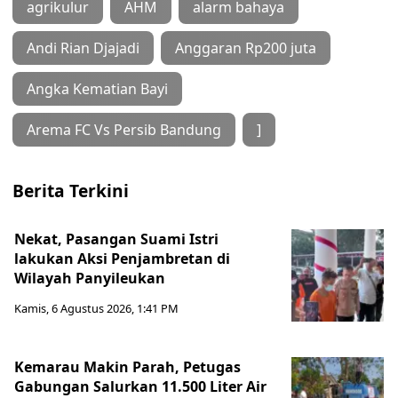
agrikulur
AHM
alarm bahaya
Andi Rian Djajadi
Anggaran Rp200 juta
Angka Kematian Bayi
Arema FC Vs Persib Bandung
]
Berita Terkini
Nekat, Pasangan Suami Istri
lakukan Aksi Penjambretan di
Wilayah Panyileukan
Kamis, 6 Agustus 2026, 1:41 PM
Kemarau Makin Parah, Petugas
Gabungan Salurkan 11.500 Liter Air