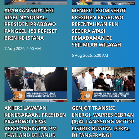
ARAHKAN STRATEGI
MENTERI ESDM SEBUT
RISET NASIONAL,
PRESIDEN PRABOWO
PRESIDEN PRABOWO
PERINTAHKAN PLN
PANGGIL 150 PERISET
SEGERA ATASI
BRIN KE ISTANA
PEMADAMAN DI
SEJUMLAH WILAYAH
7 Aug 2026, 5:00 AM
6 Aug 2026, 5:00 AM
AKHIRI LAWATAN
GENJOT TRANSISI
KENEGARAAN, PRESIDEN
ENERGI, WAPRES GIBRAN
PRABOWO LEPAS
JAJAL LANGSUNG MOTOR
KEBERANGKATAN PM
LISTRIK BUATAN LOKAL
THAILAND DI LANUD
DI TANGERANG!