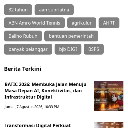
32 tahun
aan supriatna
ABN Amro World Tennis
agrikulur
AHRT
Baliho Rubuh
bantuan pemerintah
banyak pelanggar
bjb DIGI
BSPS
Berita Terkini
BATIC 2026: Membuka Jalan Menuju
Masa Depan AI, Konektivitas, dan
Infrastruktur Digital
Jumat, 7 Agustus 2026, 10:33 PM
Transformasi Digital Perkuat