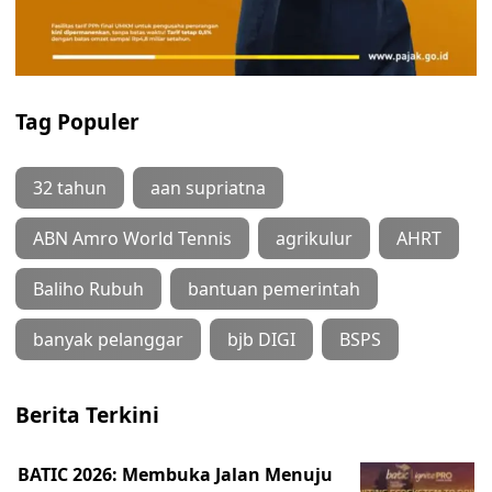
Tag Populer
32 tahun
aan supriatna
ABN Amro World Tennis
agrikulur
AHRT
Baliho Rubuh
bantuan pemerintah
banyak pelanggar
bjb DIGI
BSPS
Berita Terkini
BATIC 2026: Membuka Jalan Menuju