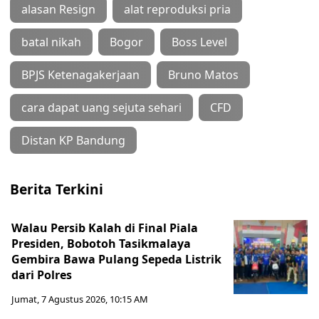
alasan Resign
alat reproduksi pria
batal nikah
Bogor
Boss Level
BPJS Ketenagakerjaan
Bruno Matos
cara dapat uang sejuta sehari
CFD
Distan KP Bandung
Berita Terkini
Walau Persib Kalah di Final Piala
Presiden, Bobotoh Tasikmalaya
Gembira Bawa Pulang Sepeda Listrik
dari Polres
Jumat, 7 Agustus 2026, 10:15 AM