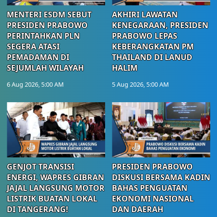
MENTERI ESDM SEBUT
AKHIRI LAWATAN
PRESIDEN PRABOWO
KENEGARAAN, PRESIDEN
PERINTAHKAN PLN
PRABOWO LEPAS
SEGERA ATASI
KEBERANGKATAN PM
PEMADAMAN DI
THAILAND DI LANUD
SEJUMLAH WILAYAH
HALIM
6 Aug 2026, 5:00 AM
5 Aug 2026, 5:00 AM
GENJOT TRANSISI
PRESIDEN PRABOWO
ENERGI, WAPRES GIBRAN
DISKUSI BERSAMA KADIN
JAJAL LANGSUNG MOTOR
BAHAS PENGUATAN
LISTRIK BUATAN LOKAL
EKONOMI NASIONAL
DI TANGERANG!
DAN DAERAH