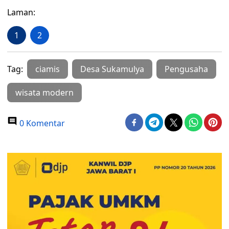
Laman:
1
2
Tag:
ciamis
Desa Sukamulya
Pengusaha
wisata modern
0 Komentar