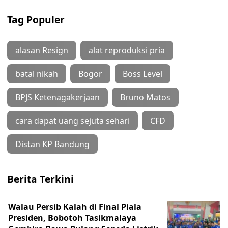
Tag Populer
alasan Resign
alat reproduksi pria
batal nikah
Bogor
Boss Level
BPJS Ketenagakerjaan
Bruno Matos
cara dapat uang sejuta sehari
CFD
Distan KP Bandung
Berita Terkini
Walau Persib Kalah di Final Piala
Presiden, Bobotoh Tasikmalaya