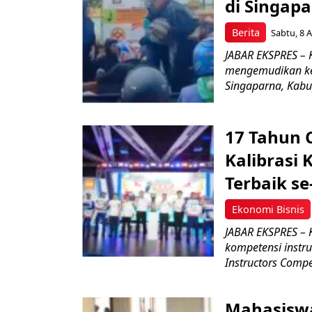
di Singapa
Berita
Sabtu, 8 A
JABAR EKSPRES –
mengemudikan ken
Singaparna, Kabup
17 Tahun 
Kalibrasi 
Terbaik se
Ekonomi Bisnis
JABAR EKSPRES – 
kompetensi instru
Instructors Compet
Mahasiswa