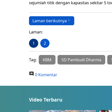
sejumlah titik dengan kapasitas sekitar 5 to
Laman berikutnya
Laman:
1
2
Tag:
KBM
SD Pambudi Dharma
0 Komentar
Video Terbaru