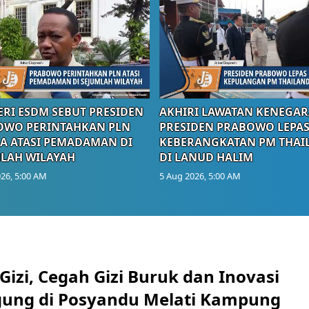
RI ESDM SEBUT PRESIDEN
AKHIRI LAWATAN KENEGAR
OWO PERINTAHKAN PLN
PRESIDEN PRABOWO LEPA
A ATASI PEMADAMAN DI
KEBERANGKATAN PM THAI
LAH WILAYAH
DI LANUD HALIM
26, 5:00 AM
5 Aug 2026, 5:00 AM
Gizi, Cegah Gizi Buruk dan Inovasi
gung di Posyandu Melati Kampung