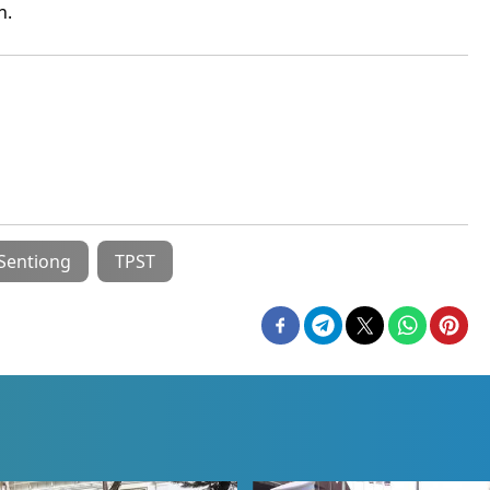
n.
Sentiong
TPST