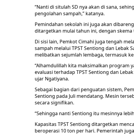
“Nanti di situlah SD nya akan di sana, seh
pengolahan sampah,” katanya.
Pemindahan sekolah ini juga akan dibaren
ditargetkan mulai tahun ini, dengan skema 
Di sisi lain, Pemkot Cimahi juga tengah me
sampah melalui TPST Sentiong dan Lebak Saa
melibatkan sejumlah lembaga, termasuk kem
“Alhamdulillah kita maksimalkan program y
evaluasi terhadap TPST Sentiong dan Lebak 
ujar Ngatiyana.
Sebagai bagian dari penguatan sistem, Pe
Sentiong pada Juli mendatang. Mesin ters
secara signifikan.
“Sehingga nanti Sentiong itu mesinnya lebi
Kapasitas TPST Sentiong ditargetkan mencap
beroperasi 10 ton per hari. Pemerintah ju