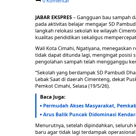
0 Komentar
JABAR EKSPRES
– Gangguan bau sampah da
pada aktivitas belajar mengajar SD Pamb
langkah relokasi sekolah ke wilayah Cimen
kualitas pendidikan sekaligus mempercepa
Wali Kota Cimahi, Ngatiyana, menegaskan 
tidak dapat ditunda lagi, mengingat posisi
pengolahan sampah telah mengganggu keny
“Sekolah yang berdampak SD Pambudi Dharma
Lebak Saat di daerah Cimenteng, dekat Pus
Pemkot Cimahi, Selasa (19/5/26).
Baca Juga:
Permudah Akses Masyarakat, Pemkab 
Arus Balik Puncak Didominasi Kendar
Menurutnya, setelah dipindahkan, seluruh k
baru agar tidak lagi terdampak operasional