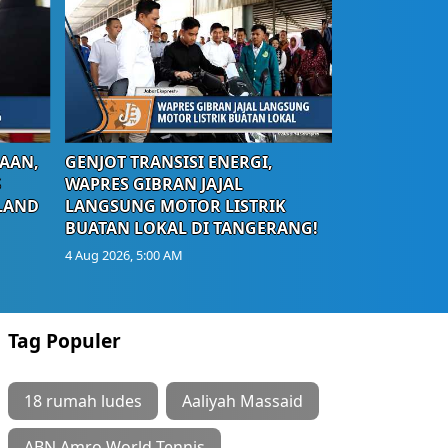
AAN,
GENJOT TRANSISI ENERGI,
S
WAPRES GIBRAN JAJAL
LAND
LANGSUNG MOTOR LISTRIK
BUATAN LOKAL DI TANGERANG!
4 Aug 2026, 5:00 AM
Tag Populer
18 rumah ludes
Aaliyah Massaid
ABN Amro World Tennis