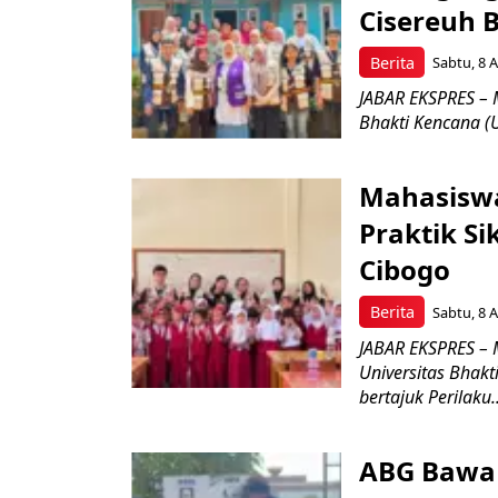
Cisereuh 
Berita
Sabtu, 8 A
JABAR EKSPRES – 
Bhakti Kencana (U
Mahasiswa
Praktik Si
Cibogo
Berita
Sabtu, 8 A
JABAR EKSPRES – 
Universitas Bhak
bertajuk Perilaku..
ABG Bawa 