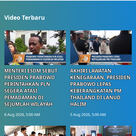
Video Terbaru
MENTERI ESDM SEBUT
AKHIRI LAWATAN
PRESIDEN PRABOWO
KENEGARAAN, PRESIDEN
PERINTAHKAN PLN
PRABOWO LEPAS
SEGERA ATASI
KEBERANGKATAN PM
PEMADAMAN DI
THAILAND DI LANUD
SEJUMLAH WILAYAH
HALIM
6 Aug 2026, 5:00 AM
5 Aug 2026, 5:00 AM