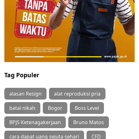
Tag Populer
alasan Resign
alat reproduksi pria
batal nikah
Bogor
Boss Level
BPJS Ketenagakerjaan
Bruno Matos
cara dapat uang sejuta sehari
CFD