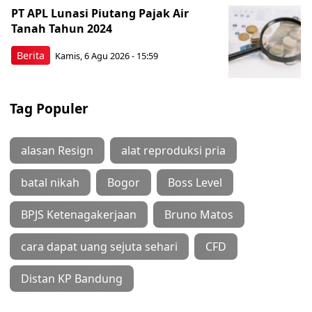
PT APL Lunasi Piutang Pajak Air
Tanah Tahun 2024
Berita
Kamis, 6 Agu 2026 - 15:59
Tag Populer
alasan Resign
alat reproduksi pria
batal nikah
Bogor
Boss Level
BPJS Ketenagakerjaan
Bruno Matos
cara dapat uang sejuta sehari
CFD
Distan KP Bandung