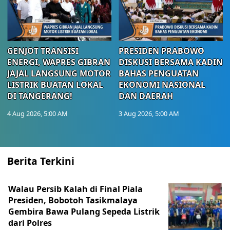
GENJOT TRANSISI
PRESIDEN PRABOWO
ENERGI, WAPRES GIBRAN
DISKUSI BERSAMA KADIN
JAJAL LANGSUNG MOTOR
BAHAS PENGUATAN
LISTRIK BUATAN LOKAL
EKONOMI NASIONAL
DI TANGERANG!
DAN DAERAH
4 Aug 2026, 5:00 AM
3 Aug 2026, 5:00 AM
Berita Terkini
Walau Persib Kalah di Final Piala
Presiden, Bobotoh Tasikmalaya
Gembira Bawa Pulang Sepeda Listrik
dari Polres