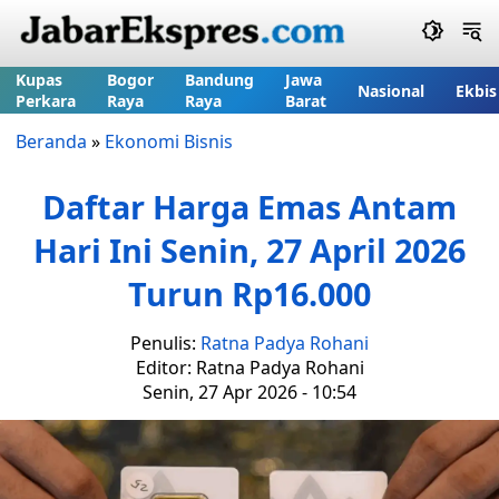
Kupas
Bogor
Bandung
Jawa
Nasional
Ekbis
Perkara
Raya
Raya
Barat
Beranda
»
Ekonomi Bisnis
Daftar Harga Emas Antam
Hari Ini Senin, 27 April 2026
Turun Rp16.000
Penulis:
Ratna Padya Rohani
Editor: Ratna Padya Rohani
Senin, 27 Apr 2026 - 10:54