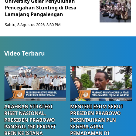
University Gelar Penyuluhan
Pencegahan Stunting di Desa
Lamajang Pangalengan
Sabtu, 8 Agustus 2026, 8:30 PM
Video Terbaru
ARAHKAN STRATEGI
MENTERI ESDM SEBUT
RISET NASIONAL,
PRESIDEN PRABOWO
PRESIDEN PRABOWO
PERINTAHKAN PLN
PANGGIL 150 PERISET
SEGERA ATASI
BRIN KE ISTANA
PEMADAMAN DI