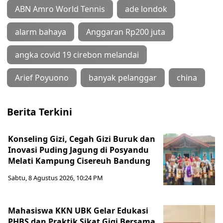
ABN Amro World Tennis
ade londok
alarm bahaya
Anggaran Rp200 juta
angka covid 19 cirebon melandai
Arief Poyuono
banyak pelanggar
china
Berita Terkini
Konseling Gizi, Cegah Gizi Buruk dan
Inovasi Puding Jagung di Posyandu
Melati Kampung Cisereuh Bandung
Sabtu, 8 Agustus 2026, 10:24 PM
Mahasiswa KKN UBK Gelar Edukasi
PHBS dan Praktik Sikat Gigi Bersama