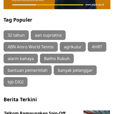
Tag Populer
32 tahun
aan supriatna
ABN Amro World Tennis
agrikulur
AHRT
alarm bahaya
Baliho Rubuh
bantuan pemerintah
banyak pelanggar
bjb DIGI
Berita Terkini
Telkom Rampungkan Spin-Off