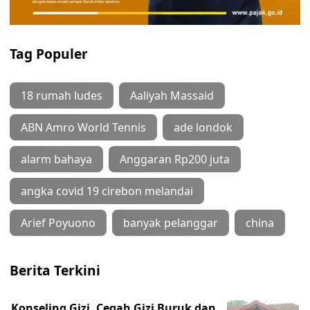
Tag Populer
18 rumah ludes
Aaliyah Massaid
ABN Amro World Tennis
ade londok
alarm bahaya
Anggaran Rp200 juta
angka covid 19 cirebon melandai
Arief Poyuono
banyak pelanggar
china
Berita Terkini
Konseling Gizi, Cegah Gizi Buruk dan