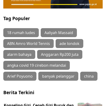
Tag Populer
18 rumah ludes
Aaliyah Massaid
ABN Amro World Tennis
ade londok
alarm bahaya
Anggaran Rp200 juta
angka covid 19 cirebon melandai
Arief Poyuono
banyak pelanggar
china
Berita Terkini
Konseling Gizi, Cegah Gizi Buruk dan