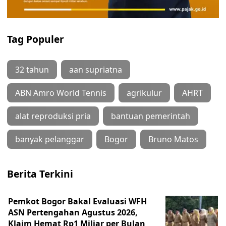
Tag Populer
32 tahun
aan supriatna
ABN Amro World Tennis
agrikulur
AHRT
alat reproduksi pria
bantuan pemerintah
banyak pelanggar
Bogor
Bruno Matos
Berita Terkini
Pemkot Bogor Bakal Evaluasi WFH
ASN Pertengahan Agustus 2026,
Klaim Hemat Rp1 Miliar per Bulan