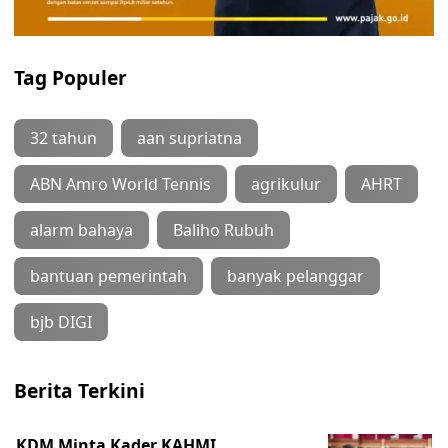
Tag Populer
32 tahun
aan supriatna
ABN Amro World Tennis
agrikulur
AHRT
alarm bahaya
Baliho Rubuh
bantuan pemerintah
banyak pelanggar
bjb DIGI
Berita Terkini
KDM Minta Kader KAHMI