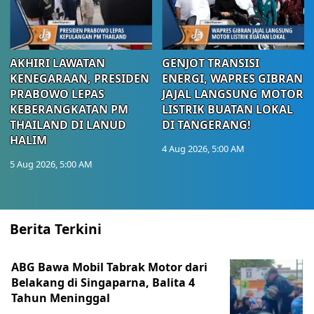
AKHIRI LAWATAN
GENJOT TRANSISI
KENEGARAAN, PRESIDEN
ENERGI, WAPRES GIBRAN
PRABOWO LEPAS
JAJAL LANGSUNG MOTOR
KEBERANGKATAN PM
LISTRIK BUATAN LOKAL
THAILAND DI LANUD
DI TANGERANG!
HALIM
4 Aug 2026, 5:00 AM
5 Aug 2026, 5:00 AM
Berita Terkini
ABG Bawa Mobil Tabrak Motor dari
Belakang di Singaparna, Balita 4
Tahun Meninggal